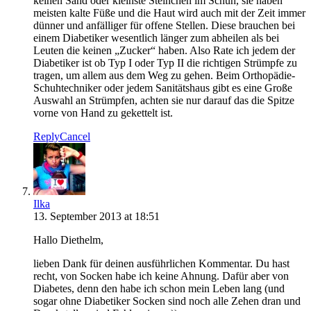
keinen Sand oder kleinste Steinchen im Schuh, sie haben
meisten kalte Füße und die Haut wird auch mit der Zeit immer
dünner und anfälliger für offene Stellen. Diese brauchen bei
einem Diabetiker wesentlich länger zum abheilen als bei
Leuten die keinen „Zucker“ haben. Also Rate ich jedem der
Diabetiker ist ob Typ I oder Typ II die richtigen Strümpfe zu
tragen, um allem aus dem Weg zu gehen. Beim Orthopädie-
Schuhtechniker oder jedem Sanitätshaus gibt es eine Große
Auswahl an Strümpfen, achten sie nur darauf das die Spitze
vorne von Hand zu gekettelt ist.
Reply
Cancel
Ilka
13. September 2013 at 18:51
Hallo Diethelm,
lieben Dank für deinen ausführlichen Kommentar. Du hast
recht, von Socken habe ich keine Ahnung. Dafür aber von
Diabetes, denn den habe ich schon mein Leben lang (und
sogar ohne Diabetiker Socken sind noch alle Zehen dran und