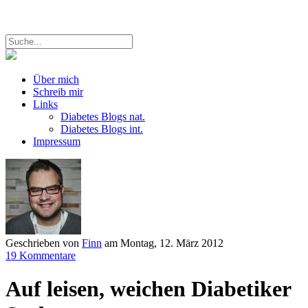
Über mich
Schreib mir
Links
Diabetes Blogs nat.
Diabetes Blogs int.
Impressum
Geschrieben von
Finn
am
Montag, 12. März 2012
19 Kommentare
Auf leisen, weichen Diabetiker