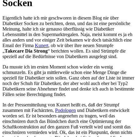
Socken
Eigentlich hatte ich mir geschworen in diesem Blog nie über
Diabetiker Socken zu berichten, denn, und das ist eine persönliche
Meinung, halte ich sie genauso überflüssig wie Diabetiker
Lebensmittel in den Supermarktregalen. Naja, meist kommt es ja eh
alles anders und vor einiger Zeit bekamen wir doch tatsächlich eine
Email der Firma
Kunert
, ob wir über ihre neuen Strumpfe
„
Takecare Dia Strong
“ berichten wollen. Es sind Strümpfe die
speziell auf die Bedürfnisse von Diabetikern ausgelegt sind.
Da musste ich im ersten Moment schon wieder ein wenig
schmunzeln. Es gibt ja mittlerweile schon eine Menge Dinge die
speziell für Diabetiker sein sollen. Ganz oben auf der Liste ist immer
noch der Schuh für Diabetiker, der aber wohl auch eher bei Typ2
Diabetikern seine Abnehmer findet und denke ich auch in bestimmte
Fällen seine Berechtigung findet.
In der Pressemitteilung von Kunert heißt es, daß der Strumpf
zusammen mit Fachärzten,
Podologen
und Diabetikern entwickelt
worden sei. Er ist besonders angenehm zu tragen, weil das
einschnüren durch das Bündchen durch eine Optimierung der
Schaftkonstruktion auf den ganzen Fuß verteilt wird und somit das
einschnüren vermieden wird. Ok, das ist ein Pluspunkt, denn nichts