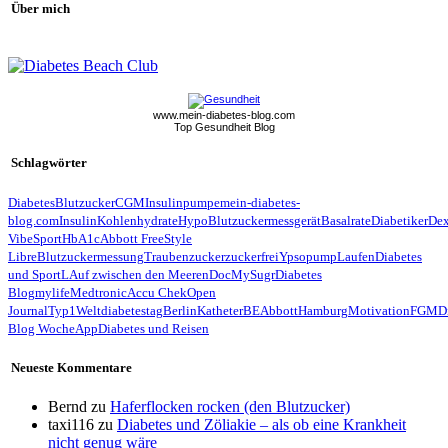
Über mich
www.mein-diabetes-blog.com
Top Gesundheit Blog
Schlagwörter
Diabetes
Blutzucker
CGM
Insulinpumpe
mein-diabetes-
blog.com
Insulin
Kohlenhydrate
Hypo
Blutzuckermessgerät
Basalrate
Diabetiker
De
Vibe
Sport
HbA1c
Abbott FreeStyle
Libre
Blutzuckermessung
Traubenzucker
zuckerfrei
Ypsopump
Laufen
Diabetes
und Sport
LAuf zwischen den Meeren
Doc
MySugr
Diabetes
Blog
mylife
Medtronic
Accu Chek
Open
Journal
Typ1
Weltdiabetestag
Berlin
Katheter
BE
Abbott
Hamburg
Motivation
FGM
D
Blog Woche
App
Diabetes und Reisen
Neueste Kommentare
Bernd
zu
Haferflocken rocken (den Blutzucker)
taxi116
zu
Diabetes und Zöliakie – als ob eine Krankheit
nicht genug wäre