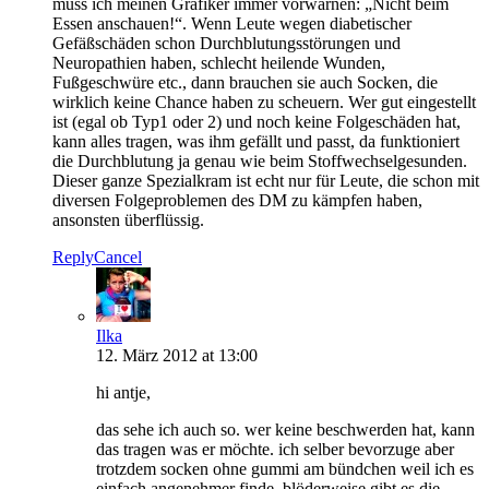
muss ich meinen Grafiker immer vorwarnen: „Nicht beim
Essen anschauen!“. Wenn Leute wegen diabetischer
Gefäßschäden schon Durchblutungsstörungen und
Neuropathien haben, schlecht heilende Wunden,
Fußgeschwüre etc., dann brauchen sie auch Socken, die
wirklich keine Chance haben zu scheuern. Wer gut eingestellt
ist (egal ob Typ1 oder 2) und noch keine Folgeschäden hat,
kann alles tragen, was ihm gefällt und passt, da funktioniert
die Durchblutung ja genau wie beim Stoffwechselgesunden.
Dieser ganze Spezialkram ist echt nur für Leute, die schon mit
diversen Folgeproblemen des DM zu kämpfen haben,
ansonsten überflüssig.
Reply
Cancel
Ilka
12. März 2012 at 13:00
hi antje,
das sehe ich auch so. wer keine beschwerden hat, kann
das tragen was er möchte. ich selber bevorzuge aber
trotzdem socken ohne gummi am bündchen weil ich es
einfach angenehmer finde. blöderweise gibt es die