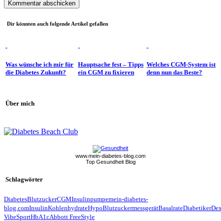
Dir könnten auch folgende Artikel gefallen
Was wünsche ich mir für
Hauptsache fest – Tipps
Welches CGM-System ist
die Diabetes Zukunft?
ein CGM zu fixieren
denn nun das Beste?
Über mich
www.mein-diabetes-blog.com
Top Gesundheit Blog
Schlagwörter
Diabetes
Blutzucker
CGM
Insulinpumpe
mein-diabetes-
blog.com
Insulin
Kohlenhydrate
Hypo
Blutzuckermessgerät
Basalrate
Diabetiker
De
Vibe
Sport
HbA1c
Abbott FreeStyle