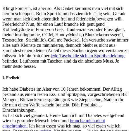
Klingt komisch, ist aber so. Als Diabetiker muss man viel mit sich
herum schleppen. Beim Sport kann das ziemlich lästig sein. Gerade
wenn man sich doch eigentlich frei und federleicht bewegen will.
Federleicht? Nun, für einen Lauf brauche ich genügend
Kohlenhydrate in Form von Gels, Traubenzucker oder Flüssigkeit,
meine Insulinpumpe, CGM, Handy/Musik, (Blutzuckermessgerät,
Teststreifen, Stechhilfe). Call me Packesel. Ich versuche zwar immer
alles aufs Kleinste zu minimieren, dennoch bleibt es nicht aus
zumindest einen kleinen Anteil dieser Sachen irgendwo verstauen zu
müssen. Ich bin froh über
jede Tasche die sich an Sportbekleidung
befindet. Laufhosen mit Taschen sind da ein absolutes Muss. Je
mehr desto besser.
4. Freiheit
Ich habe Diabetes im Alter von 10 Jahren bekommen. Der Alltag
bestand aus einem festen Ess- und Spritzplan, vorgeschriebenen BE
Mengen, Blutzuckermessgeräte groß wie Ziegelsteine, Nadeln für
die man einen Waffenschein braucht, Diät Produkte…
Einschränkungen.
Es hat sich viel geändert. Heute kann ich mit Diabetes weitgehend
wie ein gesunder Mensch leben und
brauche mich nicht
einschränken
. Ich kann essen was ich mag, so viel essen wie ich