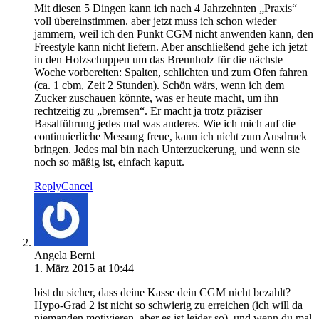
Mit diesen 5 Dingen kann ich nach 4 Jahrzehnten „Praxis“
voll übereinstimmen. aber jetzt muss ich schon wieder
jammern, weil ich den Punkt CGM nicht anwenden kann, den
Freestyle kann nicht liefern. Aber anschließend gehe ich jetzt
in den Holzschuppen um das Brennholz für die nächste
Woche vorbereiten: Spalten, schlichten und zum Ofen fahren
(ca. 1 cbm, Zeit 2 Stunden). Schön wärs, wenn ich dem
Zucker zuschauen könnte, was er heute macht, um ihn
rechtzeitig zu „bremsen“. Er macht ja trotz präziser
Basalführung jedes mal was anderes. Wie ich mich auf die
continuierliche Messung freue, kann ich nicht zum Ausdruck
bringen. Jedes mal bin nach Unterzuckerung, und wenn sie
noch so mäßig ist, einfach kaputt.
Reply
Cancel
Angela Berni
1. März 2015 at 10:44
bist du sicher, dass deine Kasse dein CGM nicht bezahlt?
Hypo-Grad 2 ist nicht so schwierig zu erreichen (ich will da
niemanden motivieren, aber es ist leider so), und wenn du mal