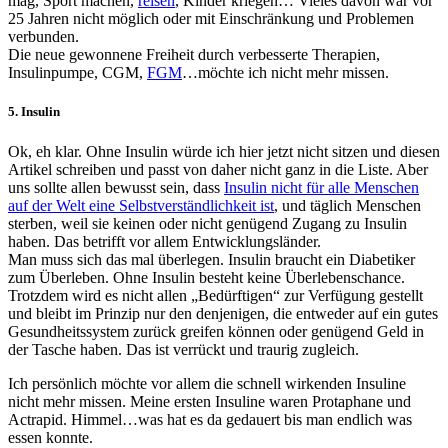
mag, Sport machen,
reisen
, Kinder kriegen… Vieles davon war vor
25 Jahren nicht möglich oder mit Einschränkung und Problemen
verbunden.
Die neue gewonnene Freiheit durch verbesserte Therapien,
Insulinpumpe, CGM,
FGM
…möchte ich nicht mehr missen.
5. Insulin
Ok, eh klar. Ohne Insulin würde ich hier jetzt nicht sitzen und diesen
Artikel schreiben und passt von daher nicht ganz in die Liste. Aber
uns sollte allen bewusst sein, dass
Insulin nicht für alle Menschen
auf der Welt eine Selbstverständlichkeit ist
, und täglich Menschen
sterben, weil sie keinen oder nicht genügend Zugang zu Insulin
haben. Das betrifft vor allem Entwicklungsländer.
Man muss sich das mal überlegen. Insulin braucht ein Diabetiker
zum Überleben. Ohne Insulin besteht keine Überlebenschance.
Trotzdem wird es nicht allen „Bedürftigen“ zur Verfügung gestellt
und bleibt im Prinzip nur den denjenigen, die entweder auf ein gutes
Gesundheitssystem zurück greifen können oder genügend Geld in
der Tasche haben. Das ist verrückt und traurig zugleich.
Ich persönlich möchte vor allem die schnell wirkenden Insuline
nicht mehr missen. Meine ersten Insuline waren Protaphane und
Actrapid. Himmel…was hat es da gedauert bis man endlich was
essen konnte.