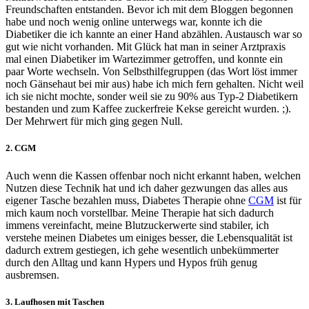
Freundschaften entstanden. Bevor ich mit dem Bloggen begonnen
habe und noch wenig online unterwegs war, konnte ich die
Diabetiker die ich kannte an einer Hand abzählen. Austausch war so
gut wie nicht vorhanden. Mit Glück hat man in seiner Arztpraxis
mal einen Diabetiker im Wartezimmer getroffen, und konnte ein
paar Worte wechseln. Von Selbsthilfegruppen (das Wort löst immer
noch Gänsehaut bei mir aus) habe ich mich fern gehalten. Nicht weil
ich sie nicht mochte, sonder weil sie zu 90% aus Typ-2 Diabetikern
bestanden und zum Kaffee zuckerfreie Kekse gereicht wurden. ;).
Der Mehrwert für mich ging gegen Null.
2. CGM
Auch wenn die Kassen offenbar noch nicht erkannt haben, welchen
Nutzen diese Technik hat und ich daher gezwungen das alles aus
eigener Tasche bezahlen muss, Diabetes Therapie ohne
CGM
ist für
mich kaum noch vorstellbar. Meine Therapie hat sich dadurch
immens vereinfacht, meine Blutzuckerwerte sind stabiler, ich
verstehe meinen Diabetes um einiges besser, die Lebensqualität ist
dadurch extrem gestiegen, ich gehe wesentlich unbekümmerter
durch den Alltag und kann Hypers und Hypos früh genug
ausbremsen.
3. Laufhosen mit Taschen