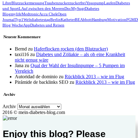
Libre
Blutzuckermessung
Traubenzucker
zuckerfrei
Ypsopump
Laufen
Diabetes
und Sport
LAuf zwischen den Meeren
Doc
MySugr
Diabetes
Blog
mylife
Medtronic
Accu Chek
Open
Journal
Typ1
Weltdiabetestag
Berlin
Katheter
BE
Abbott
Hamburg
Motivation
FGM
D
Blog Woche
App
Diabetes und Reisen
Neueste Kommentare
Bernd
zu
Haferflocken rocken (den Blutzucker)
taxi116
zu
Diabetes und Zöliakie – als ob eine Krankheit
nicht genug wäre
Jana
zu
Qual der Wahl der Insulinpumpe – 5 Pumpen im
Vergleich
Autoridad de dominio
zu
Rückblick 2013 – wie im Flug
Pirámide de backlinks SEO
zu
Rückblick 2013 – wie im Flug
Archiv
Archiv
2016 © mein-diabetes-blog.com
Enjoy this blog? Please