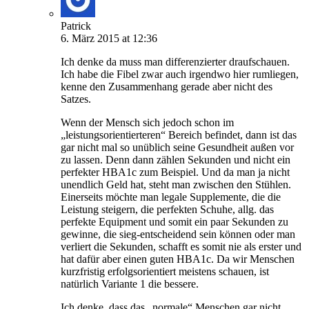
Patrick
6. März 2015 at 12:36
Ich denke da muss man differenzierter draufschauen.
Ich habe die Fibel zwar auch irgendwo hier rumliegen,
kenne den Zusammenhang gerade aber nicht des
Satzes.
Wenn der Mensch sich jedoch schon im
„leistungsorientierteren“ Bereich befindet, dann ist das
gar nicht mal so unüblich seine Gesundheit außen vor
zu lassen. Denn dann zählen Sekunden und nicht ein
perfekter HBA1c zum Beispiel. Und da man ja nicht
unendlich Geld hat, steht man zwischen den Stühlen.
Einerseits möchte man legale Supplemente, die die
Leistung steigern, die perfekten Schuhe, allg. das
perfekte Equipment und somit ein paar Sekunden zu
gewinne, die sieg-entscheidend sein können oder man
verliert die Sekunden, schafft es somit nie als erster und
hat dafür aber einen guten HBA1c. Da wir Menschen
kurzfristig erfolgsorientiert meistens schauen, ist
natürlich Variante 1 die bessere.
Ich denke, dass das „normale“ Menschen gar nicht