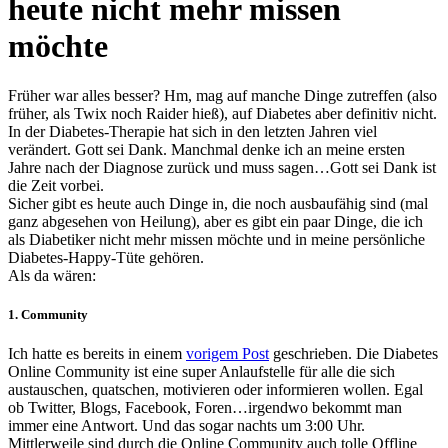
heute nicht mehr missen
möchte
Früher war alles besser? Hm, mag auf manche Dinge zutreffen (also
früher, als Twix noch Raider hieß), auf Diabetes aber definitiv nicht.
In der Diabetes-Therapie hat sich in den letzten Jahren viel
verändert. Gott sei Dank. Manchmal denke ich an meine ersten
Jahre nach der Diagnose zurück und muss sagen…Gott sei Dank ist
die Zeit vorbei.
Sicher gibt es heute auch Dinge in, die noch ausbaufähig sind (mal
ganz abgesehen von Heilung), aber es gibt ein paar Dinge, die ich
als Diabetiker nicht mehr missen möchte und in meine persönliche
Diabetes-Happy-Tüte gehören.
Als da wären:
1. Community
Ich hatte es bereits in einem
vorigem Post
geschrieben. Die Diabetes
Online Community ist eine super Anlaufstelle für alle die sich
austauschen, quatschen, motivieren oder informieren wollen. Egal
ob Twitter, Blogs, Facebook, Foren…irgendwo bekommt man
immer eine Antwort. Und das sogar nachts um 3:00 Uhr.
Mittlerweile sind durch die Online Community auch tolle Offline