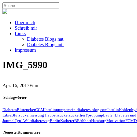
Über mich
Schreib mir
Links
Diabetes Blogs nat.
Diabetes Blogs int.
Impressum
IMG_5990
Apr. 16, 2017
Finn
Schlagwörter
Diabetes
Blutzucker
CGM
Insulinpumpe
mein-diabetes-blog.com
Insulin
Kohlenhyd
Libre
Blutzuckermessung
Traubenzucker
zuckerfrei
Ypsopump
Laufen
Diabetes und
Journal
Typ1
Weltdiabetestag
Berlin
Katheter
BE
Abbott
Hamburg
Motivation
FGM
D
Neueste Kommentare