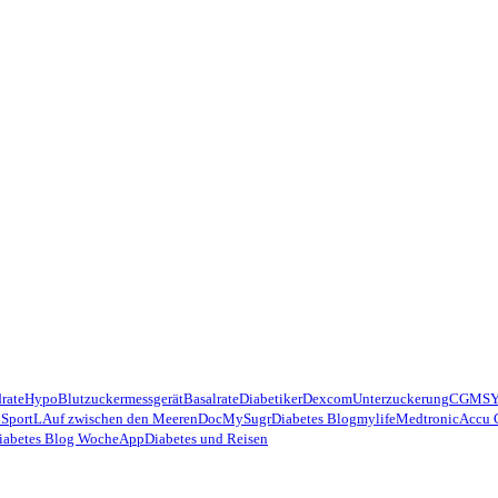
rate
Hypo
Blutzuckermessgerät
Basalrate
Diabetiker
Dexcom
Unterzuckerung
CGMS
 Sport
LAuf zwischen den Meeren
Doc
MySugr
Diabetes Blog
mylife
Medtronic
Accu 
iabetes Blog Woche
App
Diabetes und Reisen