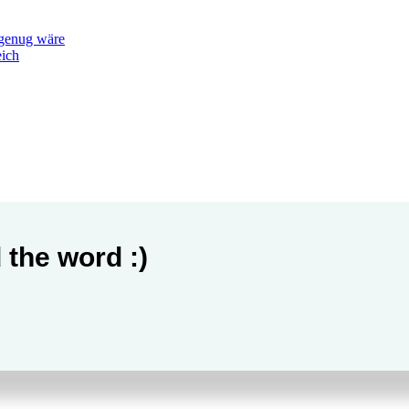
 genug wäre
eich
 the word :)