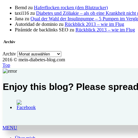
Bernd
zu
Haferflocken rocken (den Blutzucker)
taxi116
zu
Diabetes und Zöliakie – als ob eine Krankheit nicht
Jana
zu
Qual der Wahl der Insulinpumpe – 5 Pumpen im Vergl
Autoridad de dominio
zu
Rückblick 2013 – wie im Flug
Pirámide de backlinks SEO
zu
Rückblick 2013 – wie im Flug
Archiv
Archiv
2016 © mein-diabetes-blog.com
Top
Enjoy this blog? Please spread
MENU