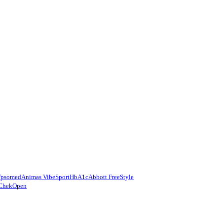
Ypsomed
Animas Vibe
Sport
HbA1c
Abbott FreeStyle
Chek
Open